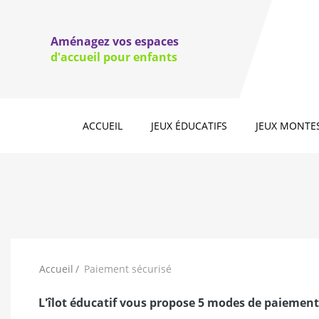
Jeux d'
Jeux de couleurs et de formes
domino
Aménagez vos espaces
Jeux de motricité fine, jeux à lacer
Jeux d'e
d'accueil pour enfants
jeux d'e
Jeux à 
ACCUEIL
JEUX ÉDUCATIFS
JEUX MONTE
Accueil
Paiement sécurisé
L'îlot éducatif vous propose 5 modes de paiement