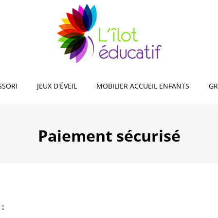
observation, mémos,
Jeux d'adresse et d'équilibr
s
Jeux de reconnaissance sen
xploration de la nature,
xtérieur
encastrer, empiler
SSORI
JEUX D'ÉVEIL
MOBILIER ACCUEIL ENFANTS
GR
Paiement sécurisé
 :