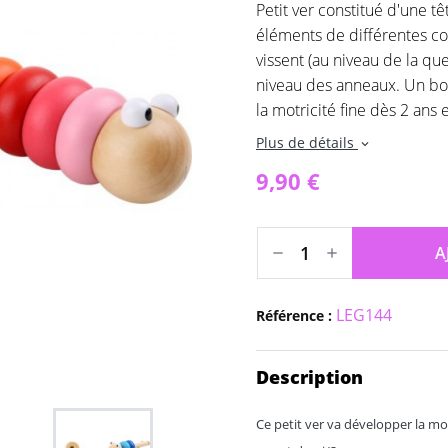
Petit ver constitué d'une t
éléments de différentes co
vissent (au niveau de la que
niveau des anneaux. Un bon 
la motricité fine dès 2 ans 
Plus de détails
expand_more
9,90 €
A
LEG144
Référence :
Description
Ce petit ver va développer la mot