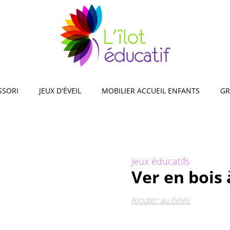
observation, mémos,
Jeux d'adresse et d'équilibr
s
Jeux de reconnaissance sen
xploration de la nature,
xtérieur
encastrer, empiler
SSORI
JEUX D'ÉVEIL
MOBILIER ACCUEIL ENFANTS
GR
Jeux éducatifs
Ver en bois 
Ajouter au devis