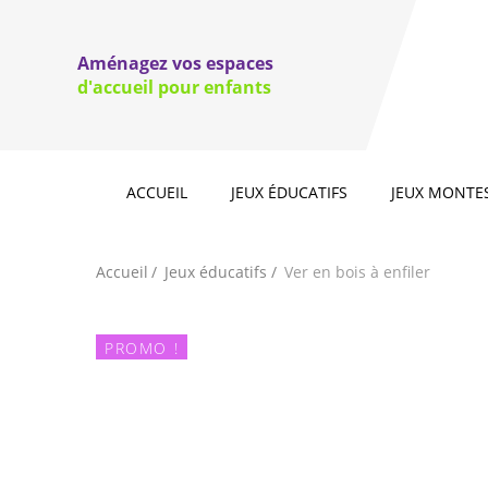
Jeux d'
Jeux de couleurs et de formes
domino
Aménagez vos espaces
Jeux de motricité fine, jeux à lacer
Jeux d'e
d'accueil pour enfants
jeux d'e
Jeux à 
ACCUEIL
JEUX ÉDUCATIFS
JEUX MONTE
Accueil
Jeux éducatifs
Ver en bois à enfiler
PROMO !