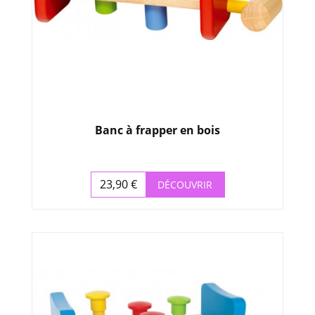
Banc à frapper en bois
23,90 €
DÉCOUVRIR
Prix