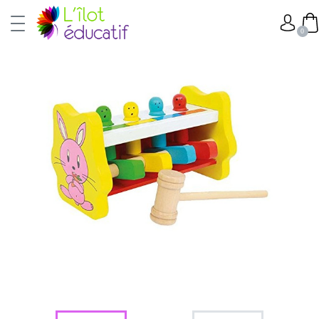
0
PROMO !