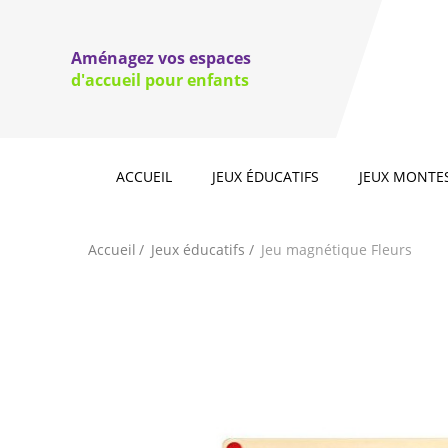
Jeux d'
Jeux de couleurs et de formes
domino
Aménagez vos espaces
Jeux de motricité fine, jeux à lacer
Jeux d'e
d'accueil pour enfants
jeux d'e
Jeux à 
ACCUEIL
JEUX ÉDUCATIFS
JEUX MONTE
Accueil
Jeux éducatifs
Jeu magnétique Fleurs