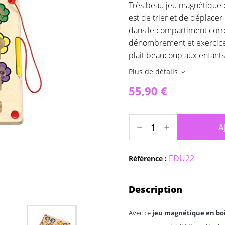
Très beau jeu magnétique e
est de trier et de déplacer 
dans le compartiment corr
dénombrement et exercice 
plait beaucoup aux enfants
Plus de détails
expand_more
55,90 €
A
EDU22
Référence :
Description
Avec ce
jeu magnétique en bo