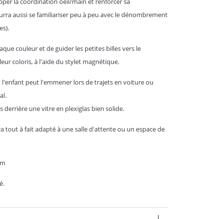
pper la coordination oeil/main et renforcer sa
ourra aussi se familiariser peu à peu avec le dénombrement
es).
aque couleur et de guider les petites billes vers le
r coloris, à l'aide du stylet magnétique.
t l'enfant peut l'emmener lors de trajets en voiture ou
al.
 derrière une vitre en plexiglas bien solide.
 tout à fait adapté à une salle d'attente ou un espace de
cm
é.