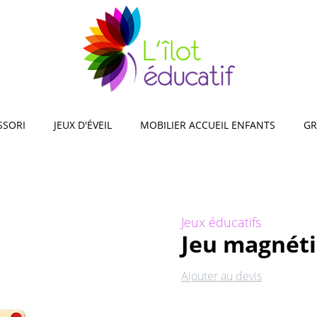
observation, mémos,
Jeux d'adresse et d'équilibr
s
Jeux de reconnaissance sen
xploration de la nature,
xtérieur
encastrer, empiler
SSORI
JEUX D'ÉVEIL
MOBILIER ACCUEIL ENFANTS
GR
Jeux éducatifs
Jeu magnéti
Ajouter au devis