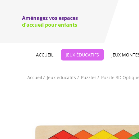
Jeux d'
Jeux de couleurs et de formes
domino
Aménagez vos espaces
Jeux de motricité fine, jeux à lacer
Jeux d'e
d'accueil pour enfants
jeux d'e
Jeux à 
ACCUEIL
JEUX ÉDUCATIFS
JEUX MONTE
Accueil
Jeux éducatifs
Puzzles
Puzzle 3D Optique