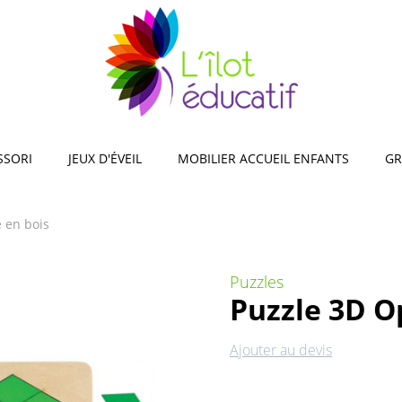
observation, mémos,
Jeux d'adresse et d'équilibr
s
Jeux de reconnaissance sen
xploration de la nature,
xtérieur
encastrer, empiler
SSORI
JEUX D'ÉVEIL
MOBILIER ACCUEIL ENFANTS
GR
 en bois
Puzzles
Puzzle 3D O
Ajouter au devis