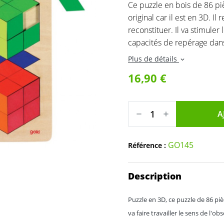
Ce puzzle en bois de 86 piè
original car il est en 3D. I
reconstituer. Il va stimuler 
capacités de repérage dans
Plus de détails
expand_more
16,90 €
A
GO145
Référence :
Description
Puzzle en 3D, ce puzzle de 86 piè
va faire travailler le sens de l'o